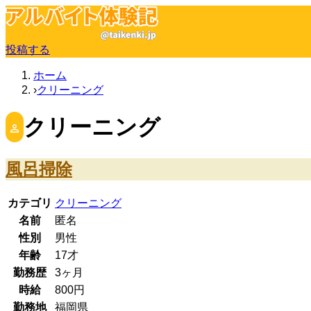
投稿する
ホーム
クリーニング
クリーニング
風呂掃除
カテゴリ
クリーニング
名前
匿名
性別
男性
年齢
17
才
勤務歴
3ヶ月
時給
800
円
勤務地
福岡県