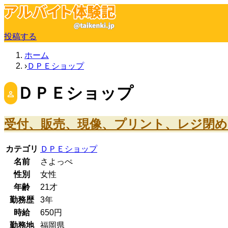
投稿する
ホーム
ＤＰＥショップ
ＤＰＥショップ
受付、販売、現像、プリント、レジ閉め
カテゴリ
ＤＰＥショップ
名前
さよっぺ
性別
女性
年齢
21
才
勤務歴
3年
時給
650
円
勤務地
福岡県