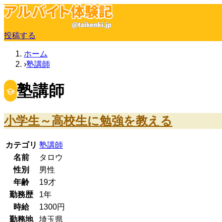
投稿する
ホーム
塾講師
塾講師
小学生～高校生に勉強を教える
カテゴリ
塾講師
名前
タロウ
性別
男性
年齢
19
才
勤務歴
1年
時給
1300
円
勤務地
埼玉県