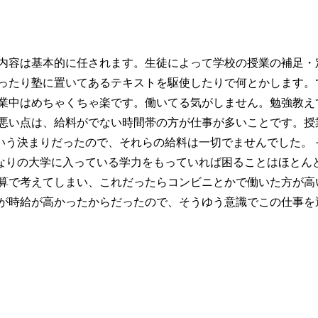
の内容は基本的に任されます。生徒によって学校の授業の補足・
らったり塾に置いてあるテキストを駆使したりで何とかします。
授業中はめちゃくちゃ楽です。働いてる気がしません。勉強教え
 悪い点は、給料がでない時間帯の方が仕事が多いことです。授
いう決まりだったので、それらの給料は一切でませんでした。 
なりの大学に入っている学力をもっていれば困ることはほとん
換算で考えてしまい、これだったらコンビニとかで働いた方が高
由が時給が高かったからだったので、そうゆう意識でこの仕事を