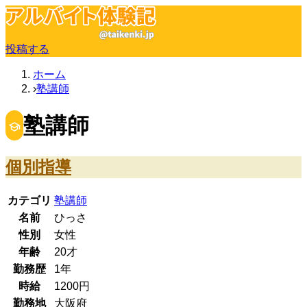
投稿する
ホーム
塾講師
塾講師
個別指導
カテゴリ
塾講師
名前
ひっさ
性別
女性
年齢
20
才
勤務歴
1年
時給
1200
円
勤務地
大阪府