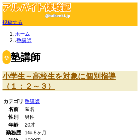
投稿する
ホーム
塾講師
塾講師
小学生～高校生を対象に個別指導
（１：２～３）
カテゴリ
塾講師
名前
匿名
性別
男性
年齢
20
才
勤務歴
1年
8ヶ月