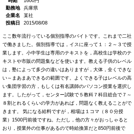
時給
1600
円
勤務地
兵庫県
企業名
某社
投稿日
2015/08/08
ここ数年流行っている個別指導のバイトです。これまで二社
で働きました。個別指導では，イスに座って１：２～３で授
業します。小中学生は専用のテキストを，高校生は学校のテ
キストや市販の問題集などを使います。教える子供のレベル
は，塾によって多少の違いはありますが，大体，全くできな
い～まあまあできるの範囲です。よくできる子はレベルの高
い集団学習の方，もしくは有名講師のパソコン授業を選択し
ます。したがって，センター試験で５教科７科目総合で７～
８割とれるくらいの学力があれば，問題なく教えることがで
きます。 気になる給料ですが，相場は１コマ（８０分授
業）1500円前後ですね。ただし，他の方々がおっしゃると
おり，授業外の仕事があるので時給換算だと850円前後で