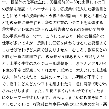
す。 授業外の仕事は主に，①授業前20～30に出勤しその日
の授業を確認・リハーサルする，②授業中記入した報告書と
ともにその日の授業内容・今後の学習計画・生徒との相性な
どを教室長に報告する，③次の授業の小テストを準備する，
④大手だと各家庭に送るWEB報告書なるものを書いて教室
長の承認を得る，です。 こうしてみると，確かに授業外の
仕事が多いですが，授業中に②③を終わらせるなど要領よく
こなせばそれほど大変ではありません。むしろ，教室長との
相性が一番の問題です。 教室長が良識ある人・有能な人だ
と，上手く生徒のスケジュール調整をし，きちんとアルバイ
ト生の予定に配慮してくれます。反対に，大人として未成熟
な人・無能な人だと，生徒のスケジュール調整が下手くそ
で，勝手にどんどんシフトを組まれたり，急に電話で呼び出
されたりします。 また，生徒の多くはいい子ですが，たま
にクレーマー生徒もいます。彼らは，まじめに授業を聞こう
としないくせに，授業後に教室長や親に担当先生の文句・悪