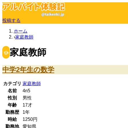
投稿する
ホーム
家庭教師
家庭教師
中学2年生の数学
カテゴリ
家庭教師
名前
4n5
性別
男性
年齢
17
才
勤務歴
1年
時給
1250
円
勤務地
愛知県