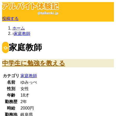
投稿する
ホーム
家庭教師
家庭教師
中学生に勉強を教える
カテゴリ
家庭教師
名前
ゆみっぺ
性別
女性
年齢
18
才
勤務歴
2年
時給
2000
円
勤務地
岐阜県