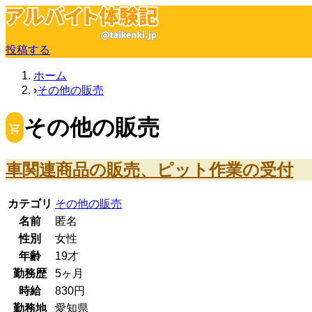
投稿する
ホーム
その他の販売
その他の販売
車関連商品の販売、ピット作業の受付
カテゴリ
その他の販売
名前
匿名
性別
女性
年齢
19
才
勤務歴
5ヶ月
時給
830
円
勤務地
愛知県