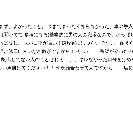
まず、よかったこと。 今までまったく知らなかった、車の手入
は聞いてて 参考になる)基本的に男の人の職場なので、さっぱ
っぱなし。 タバコ率が高い！嫌煙家にはつらいです…。 耐え
混む休日に人いなさ過ぎですから！ そして、一番腹が立った
望表)出してない人のことはねぇ …。」キレなかった自分をほ
い声掛けてください！！ 朝晩顔合わせてんですから！！ 店