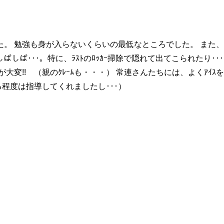
 勉強も身が入らないくらいの最低なところでした。 また、女子
しばしば･･･。特に、ﾗｽﾄのﾛｯｶｰ掃除で隠れて出てこられたり
大変!! （親のｸﾚｰﾑも・・・） 常連さんたちには、よくｱｲ
る程度は指導してくれましたし･･･）