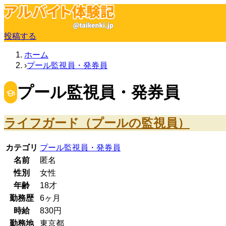
投稿する
ホーム
プール監視員・発券員
プール監視員・発券員
ライフガード（プールの監視員）
カテゴリ
プール監視員・発券員
名前
匿名
性別
女性
年齢
18
才
勤務歴
6ヶ月
時給
830
円
勤務地
東京都