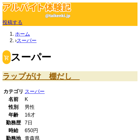
投稿する
ホーム
スーパー
スーパー
ラップがけ 棚だし
カテゴリ
スーパー
名前
K
性別
男性
年齢
16
才
勤務歴
7日
時給
650
円
勤務地
青森県