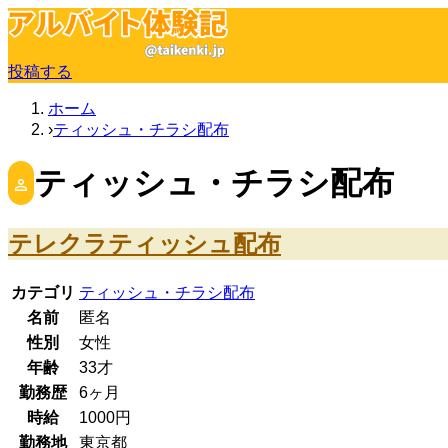
投稿する
ホーム
ティッシュ・チラシ配布
ティッシュ・チラシ配布
テレクラティッシュ配布
カテゴリ
ティッシュ・チラシ配布
名前
匿名
性別
女性
年齢
33
才
勤務歴
6ヶ月
時給
1000
円
勤務地
東京都