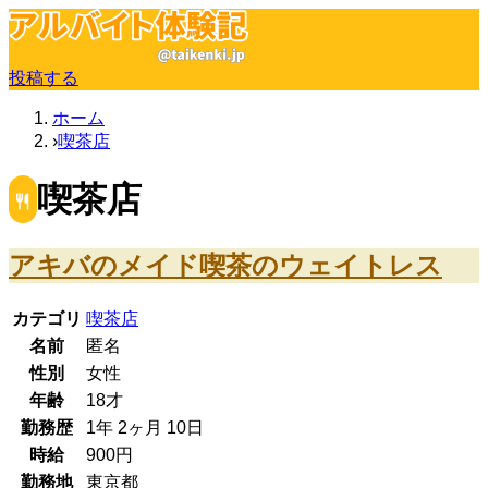
投稿する
ホーム
喫茶店
喫茶店
アキバのメイド喫茶のウェイトレス
カテゴリ
喫茶店
名前
匿名
性別
女性
年齢
18
才
勤務歴
1年
2ヶ月
10日
時給
900
円
勤務地
東京都