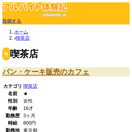
投稿する
ホーム
喫茶店
喫茶店
パン・ケーキ販売のカフェ
カテゴリ
喫茶店
名前
★
性別
女性
年齢
16
才
勤務歴
3ヶ月
時給
800
円
勤務地
東京都