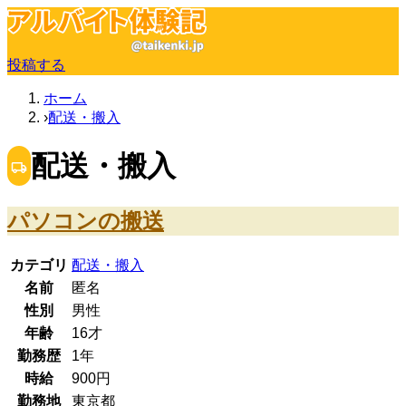
投稿する
ホーム
配送・搬入
配送・搬入
パソコンの搬送
カテゴリ
配送・搬入
名前
匿名
性別
男性
年齢
16
才
勤務歴
1年
時給
900
円
勤務地
東京都