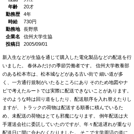
年齢
20
才
勤務歴
4年
時給
730
円
勤務地
長野県
企業名
信州大学生協
投稿日
2005/09/01
新入生などが生協を通じて購入した電化製品などの配送を行
いました。 春休みだけの季節労働者です。 信州大学教養部
のある松本市は、松本城などがある古い街で 細い道が多
く、一方通行規制がいたるところにあり そのため地図やナ
ビで考えたルートでは実際に配送できないことがあります。
そのような時は回り道をしたり、配送順序を入れ替えたりし
ますが、 トラックの荷物は配送する順番に積んでいるた
め、未配送の荷物はとても邪魔になります。 例年配送は大
手運送会社に委託していたのですが、年々配送遅れが重なり
配送日に間に合わなくなりました。 そこで大学周辺の道に