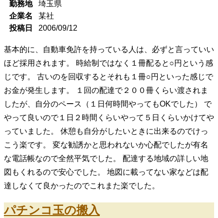
勤務地
埼玉県
企業名
某社
投稿日
2006/09/12
基本的に、自動車免許を持っている人は、必ずと言っていい
ほど採用されます。 時給制ではなく１冊配ると○円という感
じです。 古いのを回収するとそれも１冊○円といった感じで
お金が発生します。 １回の配達で２００冊くらい渡されま
したが、自分のペース（１日何時間やってもOKでした） で
やって良いので１日２時間くらいやって５日くらいかけてや
っていました。 休憩も自分がしたいときに出来るのでけっ
こう楽です。 変な勧誘かと思われないか心配でしたが有名
な電話帳なので全然平気でした。 配達する地域の詳しい地
図もくれるので安心でした。 地図に載ってない家などは配
達しなくて良かったのでこれまた楽でした。
パチンコ玉の搬入