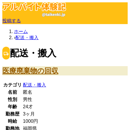
投稿する
ホーム
配送・搬入
配送・搬入
医療廃棄物の回収
カテゴリ
配送・搬入
名前
匿名
性別
男性
年齢
24
才
勤務歴
3ヶ月
時給
1000
円
勤務地
福岡県