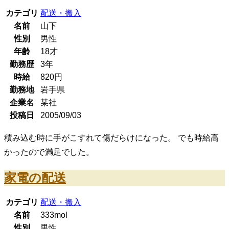
カテゴリ
配送・搬入
名前
山下
性別
男性
年齢
18
才
勤務歴
3年
時給
820
円
勤務地
岩手県
企業名
某社
投稿日
2005/09/03
積み込む時に手がこすれて傷だらけになった。 でも時給高
かったので満足でした。
家電の配送
カテゴリ
配送・搬入
名前
333mol
性別
男性