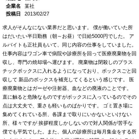
企業名
某社
投稿日
2013/02/27
求人がそんなにない業界だと思います。 僕が働いていた所
はだいたい半日勤務（朝～お昼）で日給5000円でした。 ア
ルバイトも正社員もいて、同じ内容の仕事をしていました。
仕事内容はワゴン車で病院や診療所を回って医療廃棄物を回
収し、専門の焼却場へ運びます。 廃棄物は閉殺しのプラス
チックボックスに入れるようになっており、ボックスごと回
収して 新品のボックスを補充してくるという感じです。 医
療廃棄物とはガーゼや注射器、血などの廃液のことです。
直に触ると危険なものですがボックスに入っているのでその
点は大丈夫で、重さも軽いものばかりです。 ゴミ置き場に
集めてくれている所、各課まで取りにいかないといけない
所、様々ですが 挨拶程度しかしないので対人関係が苦手な
僕でも平気でした。また、個人の診療所は毎月集金をする所