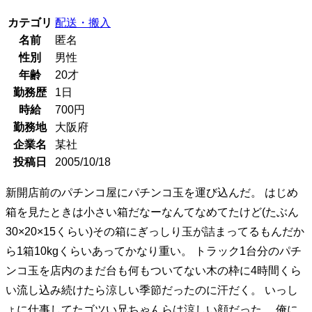
カテゴリ
配送・搬入
名前
匿名
性別
男性
年齢
20
才
勤務歴
1日
時給
700
円
勤務地
大阪府
企業名
某社
投稿日
2005/10/18
新開店前のパチンコ屋にパチンコ玉を運び込んだ。 はじめ
箱を見たときは小さい箱だなーなんてなめてたけど(たぶん
30×20×15くらい)その箱にぎっしり玉が詰まってるもんだか
ら1箱10kgくらいあってかなり重い。 トラック1台分のパチ
ンコ玉を店内のまだ台も何もついてない木の枠に4時間くら
い流し込み続けたら涼しい季節だったのに汗だく。 いっし
ょに仕事してたゴツい兄ちゃんらは涼しい顔だった。 俺に