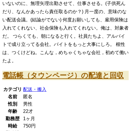
いないのに、無理矢理出勤させて、仕事させる。(子供死ん
だり、なんかあったら責任取るのか？) 月一度の、意味のな
い配送会議。(結論がでない) 何度お願いしても、雇用保険は
入れてくれない、社会保険も入れてくれない。俺は、対象者
だ。 つらくても、朝になると行く。社員たちよ、アルバイ
トで成り立ってる会社。バイトをもっと大事にしろ。 根性
は、つくけどね。こんな，めちゃくちゃな会社，初めて働い
たよ。
電話帳（タウンページ）の配達と回収
カテゴリ
配送・搬入
名前
匿名
性別
男性
年齢
22
才
勤務歴
1ヶ月
時給
750
円