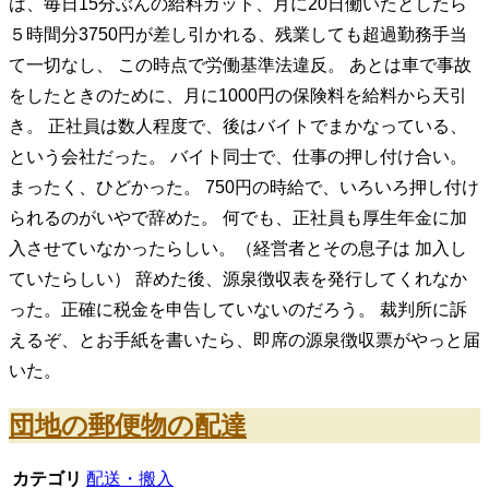
は、毎日15分ぶんの給料カット、月に20日働いたとしたら
５時間分3750円が差し引かれる、残業しても超過勤務手当
て一切なし、 この時点で労働基準法違反。 あとは車で事故
をしたときのために、月に1000円の保険料を給料から天引
き。 正社員は数人程度で、後はバイトでまかなっている、
という会社だった。 バイト同士で、仕事の押し付け合い。
まったく、ひどかった。 750円の時給で、いろいろ押し付け
られるのがいやで辞めた。 何でも、正社員も厚生年金に加
入させていなかったらしい。（経営者とその息子は 加入し
ていたらしい） 辞めた後、源泉徴収表を発行してくれなか
った。正確に税金を申告していないのだろう。 裁判所に訴
えるぞ、とお手紙を書いたら、即席の源泉徴収票がやっと届
いた。
団地の郵便物の配達
カテゴリ
配送・搬入