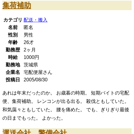
集荷補助
カテゴリ
配送・搬入
名前
匿名
性別
男性
年齢
26
才
勤務歴
2ヶ月
時給
1000
円
勤務地
茨城県
企業名
宅配便屋さん
投稿日
2005/08/30
あれは年末だったのか。 お歳暮の時期。 短期バイトの宅配
便、集荷補助。 レンコンが出る出る。 殺伐ともしていた。
和気藹々ともしていた。 腰を痛めた。 でも、ぎりぎり最後
の日までもった。 よかった。
運送会社、警備会社