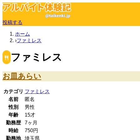
投稿する
ホーム
ファミレス
ファミレス
お皿あらい
カテゴリ
ファミレス
名前
匿名
性別
男性
年齢
15
才
勤務歴
7ヶ月
時給
750
円
勤務地
埼玉県