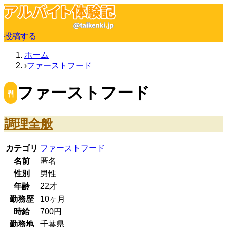
投稿する
ホーム
ファーストフード
ファーストフード
調理全般
カテゴリ
ファーストフード
名前
匿名
性別
男性
年齢
22
才
勤務歴
10ヶ月
時給
700
円
勤務地
千葉県