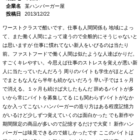
企業名
某ハンバーガー屋
投稿日
2013/12/22
ワーストクラスで酷いです。仕事も人間関係も 地域によっ
て、また働く人間によって違うので全般的にそうじゃないと
は思いますが 仕事に慣れてない新人をいびるのは当たり
前。ファストフードで働く人間は似たような人達ばかりだ。
すごくキレやすい。今思えば仕事のストレスを覚えが悪い新
人に当たっていたんだろう 周りのバイトも学生がほとんど
でまともな人なら半年も続かないだろう 早い子では１ヶ月
で消える。１ヶ月も続けば大したもんだ 辞めるバイトが多
いから常にバイトを募集してる にも関わらずバイトがなか
なか入ってこない ハンバーガーの造り方はある程度記憶力
がいるけど少しずつ覚えていくのは面白かった でも新作や
期間限定の商品が多いので記憶するだけで大変！ 新作ハン
バーガーは味見できるので嬉しかったです ここのバイトは