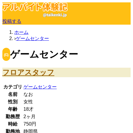
投稿する
ホーム
ゲームセンター
ゲームセンター
フロアスタッフ
カテゴリ
ゲームセンター
名前
なお
性別
女性
年齢
18
才
勤務歴
2ヶ月
時給
750
円
勤務地
静岡県