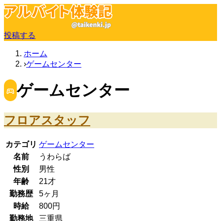
投稿する
ホーム
ゲームセンター
ゲームセンター
フロアスタッフ
カテゴリ
ゲームセンター
名前
うわらば
性別
男性
年齢
21
才
勤務歴
5ヶ月
時給
800
円
勤務地
三重県