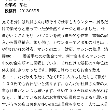
企業名
某社
投稿日
2012/03/15
見てる分には店員さんは暇そうで仕事もカウンターに居るだ
けで楽そうと思っていたが全然イメージと違いました。 仕
事がたくさんあり、パソコンを使う事務的な作業、書類の記
入から景品補充、飾り付け、カウンターでメダルの引き出し
や預けいれの対応、マシンのエラー対応、マシンの修理、清
掃etc・・一番苦手なのが集金です。何十台もあるマシンの
中のお金を順々に回収していき、それだけで最初の１年位は
体力的にきつかったです。回収し終わったらお金を数え
る・・、ただ数えるだけでなくPCに入力もしたりして数が
１００円でも合わないと焦ります。なんだか社員さん並の大
変な仕事だといつも思います。せめて５０円時給があがれば
なぁ。。働いているお店のお客数や店員数にもよると思いま
すがうちの店はお客が多いのに店員数も少なく一人で二人分