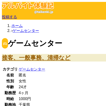
投稿する
ホーム
ゲームセンター
ゲームセンター
接客、一般事務、清掃など
カテゴリ
ゲームセンター
名前
匿名
性別
女性
年齢
24
才
勤務歴
4ヶ月
時給
1000
円
勤務地
千葉県