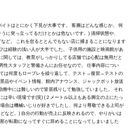
バイトはとにかく下見が大事です。 客層はどんな感じか。 何
そうに突っ立ってるだけとかは危ないです。) 清掃状態や、
どなど。 これを怠るととんでもない店に捕まることになります
フは経験の浅い人が大半でした。 子供用の施設と映画館があ
に関しては、教育がしっかりしてる店舗では心配は無用だと
男性スタッフと警備さんにお任せなので。 仕事内容につい
関しては何度もロープレを繰り返して、テスト→復習→テストの
の景品やイベント情報、館内アナウンス、ジャックポット放送
 勤務中には難しいので皆居残りして勉強していました。 それ
は辛い現場です(笑) (２メートル以上もある脚立の上にたっ
の場合は機械いじりが好きでしたし、何より尊敬できる上司が
どなど。) 自分の行動が売上に反映されるので、やりがいは
旦那が転勤になってすぐに辞めることになってしまいました