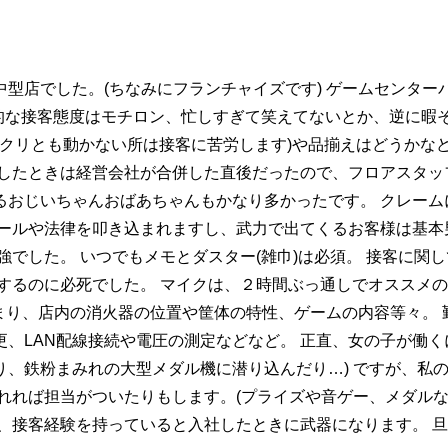
型店でした。(ちなみにフランチャイズです) ゲームセンター
本的な接客態度はモチロン、忙しすぎて笑えてないとか、逆に暇
ピクリとも動かない所は接客に苦労します)や品揃えはどうかな
したときは経営会社が合併した直後だったので、フロアスタッ
るおじいちゃんおばあちゃんもかなり多かったです。 クレーム
ールや法律を叩き込まれますし、武力で出てくるお客様は基本
強でした。 いつでもメモとダスター(雑巾)は必須。 接客に
するのに必死でした。 マイクは、２時間ぶっ通しでオススメ
始まり、店内の消火器の位置や筐体の特性、ゲームの内容等々。
LAN配線接続や電圧の測定などなど。 正直、女の子が働くに
り、鉄粉まみれの大型メダル機に潜り込んだり…) ですが、私
れれば担当がついたりもします。(プライズや音ゲー、メダルな
、接客経験を持っていると入社したときに武器になります。 