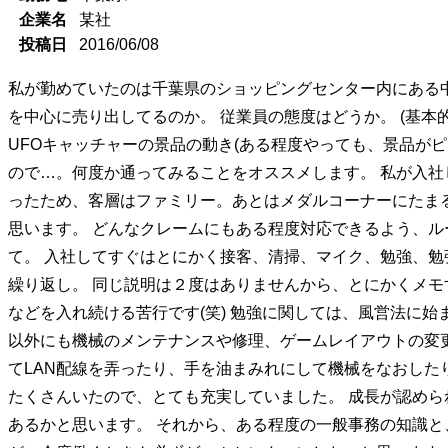
企業名
某社
投稿日
2016/06/08
私が勤めていたのは千葉県のショッピングセンター内にある中
を中心に売り出してるのか。 従業員の態度はどうか。 (基
UFOキャッチャーの景品の動き(ある程度やっても、景品が
ので…。何度か通ってみることをオススメします。 私が入社
ったため、客層はファミリー。あとはメダルコーナーにたま
思います。 どんなクレームにもある程度対応できるよう、ル
て。 入社してすぐはとにかく接客、清掃、マイク、勉強、勉
繰り返し。 同じ説明は２度はありませんから、とにかくメモ
などを入れ続ける苦行です(笑) 勉強に関しては、風営法に
以外にも機械のメンテナンスや修理、ゲームレイアウトの変更、
てLAN配線を弄ったり、手を油まみれにして機械をなおした
たくさんいたので、とても充実していました。 成長が認めら
あるかと思います。 それから、ある程度の一般事務の知識と