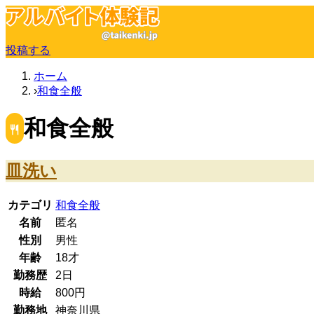
投稿する
ホーム
和食全般
和食全般
皿洗い
カテゴリ
和食全般
名前
匿名
性別
男性
年齢
18
才
勤務歴
2日
時給
800
円
勤務地
神奈川県