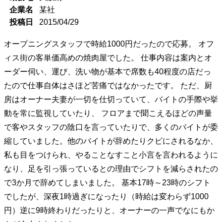
企業名
某社
投稿日
2015/04/29
オープニングスタッフで時給1000円だったので応募。 オフ
ィス街の客単価高めの焼肉屋でした。 仕事内容は案内とオ
ーダー伺い、運び、洗い物が基本で席数も40程度の店だっ
たので仕事自体はさほど苦痛ではなかったです。 ただ、厨
房はオーナー夫妻が一切を仕切っていて、バイトの手際や挙
動を常に監視していたり、 フロアまで聞こえるほどの声量
で客やスタッフの陰口を言っていたりで、多くのバイトが委
縮していました。他のバイトが辞めたりクビにされるなか、
私も目をつけられ、やることなすこと小言を言われるように
なり、足を引っ張っているとの理由でシフトを減らされたの
で3か月で辞めてしまいました。 基本17時～23時のシフト
でしたが、深夜1時過ぎになったり（時給は変わらず1000
円）逆に9時終わりだったりと、オーナーの一声でなにもか