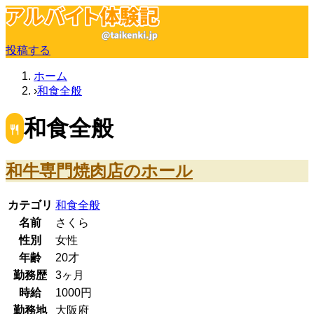
投稿する
ホーム
和食全般
和食全般
和牛専門焼肉店のホール
カテゴリ
和食全般
名前
さくら
性別
女性
年齢
20
才
勤務歴
3ヶ月
時給
1000
円
勤務地
大阪府