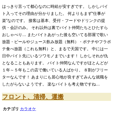
はっきり言って都心なのに時給が安すぎです。 しかしバイ
ト入ってその理由が分かりました。 何よりもまず“仕事が
楽”なのです。 接客は基本、受付・フードやドリンクの提
供・会計のみ。 それ以外は裏でバイト仲間たちとひたすら
おしゃべり… またバイトあがった後も空いてる部屋で歌い
放題・ビールやジュース飲み放題（無料）・ポテチやフラポ
テ食べ放題（これも無料）と、まるで天国です。 中には一
日中バイト先にいるツワモノまでいます！ しかしそれが仇
となることもあります。 バイト仲間なんですがほとんどが
１年～５年もこの店で働いている人ばかり。 ８割がフリー
ターなんです！ あまりにも居心地が良すぎてみんな就職を
したがらないようです。 楽なバイトも考え物ですね…
フロント、清掃、運搬
カテゴリ
カラオケ