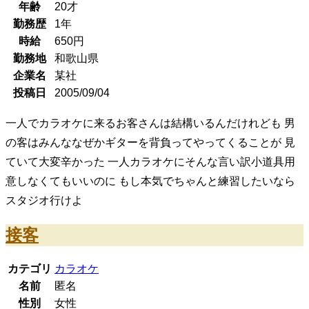
年齢
20
才
勤務歴
1年
時給
650
円
勤務地
和歌山県
企業名
某社
投稿日
2005/09/04
一人でカラオケに来るお客さんは結構いるんだけれども 男
の客はみんななぜかギターを背負ってやってくることが 見
ていて大変辛かった 一人カラオケにそんな言い訳小道具用
意しなくてもいいのに もし本気でちゃんと練習したいなら
スタジオ行けよ
接客
カテゴリ
カラオケ
名前
匿名
性別
女性