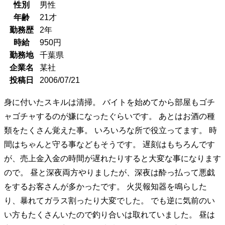
性別
男性
年齢
21
才
勤務歴
2年
時給
950
円
勤務地
千葉県
企業名
某社
投稿日
2006/07/21
身に付いたスキルは清掃。 バイトを始めてから部屋もゴチ
ャゴチャするのが嫌になったぐらいです。 あとはお酒の種
類をたくさん覚えた事。 いろいろな所で役立ってます。 時
間はちゃんと守る事などもそうです。 遅刻はもちろんです
が、売上金入金の時間が遅れたりすると大変な事になります
ので。 昼と深夜両方やりましたが、深夜は酔っ払って悪戯
をするお客さんが多かったです。 火災報知器を鳴らした
り、暴れてガラス割ったり大変でした。 でも逆に気前のい
い方もたくさんいたので釣り合いは取れていました。 昼は