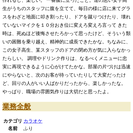
作れるし、楽しい。 一番腹に立ったこと。達の悪い女子高
生がうちのスタッフに腹を立てて、毎日の様に店に来てグラ
スをわざと地面に叩き割ったり、ドアを蹴りつけたり、壊れ
ていないマイクを１０分おき位に変えろ変えろ言って きた
時は、死ぬほど後悔させたろかって思ったけど、そういう類
いの困難を乗り越え、精神的に成長できたかな。ちなみに、
この女子高生、某スタッフのドアの閉め方が気に入らなかっ
たらしい。 調理やドリンク作りは、なるべくメニューに忠
実に再現できるように心がけてたかな。部屋の片づけは迅速
にやらないと、次のお客が待っていたりして大変だったけ
ど、回りの人がいい人ばかりだったから、楽しかったな。
やっぱり、職場の雰囲気作りは大切だと思ったよ。
業務全般
カテゴリ
カラオケ
名前
ふり