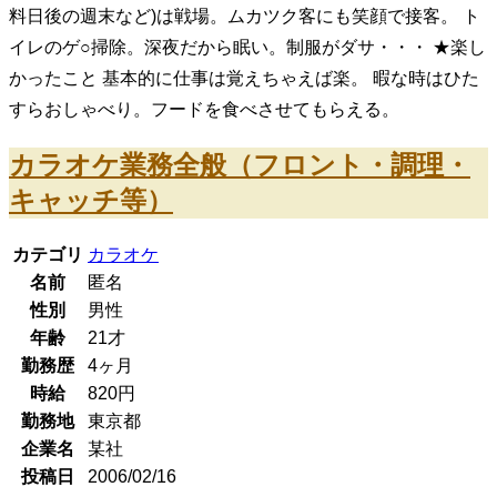
料日後の週末など)は戦場。ムカツク客にも笑顔で接客。 ト
イレのゲ○掃除。深夜だから眠い。制服がダサ・・・ ★楽し
かったこと 基本的に仕事は覚えちゃえば楽。 暇な時はひた
すらおしゃべり。フードを食べさせてもらえる。
カラオケ業務全般（フロント・調理・
キャッチ等）
カテゴリ
カラオケ
名前
匿名
性別
男性
年齢
21
才
勤務歴
4ヶ月
時給
820
円
勤務地
東京都
企業名
某社
投稿日
2006/02/16