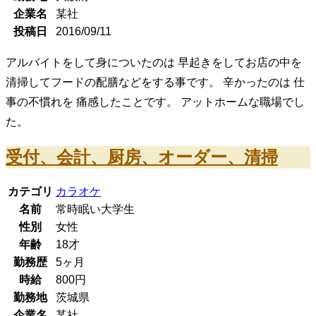
企業名
某社
投稿日
2016/09/11
アルバイトをして身についたのは 早起きをしてお店の中を
清掃してフードの配膳などをする事です。 辛かったのは 仕
事の不慣れを 痛感したことです。 アットホームな職場でし
た。
受付、会計、厨房、オーダー、清掃
カテゴリ
カラオケ
名前
常時眠い大学生
性別
女性
年齢
18
才
勤務歴
5ヶ月
時給
800
円
勤務地
茨城県
企業名
某社