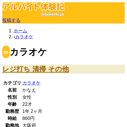
投稿する
ホーム
カラオケ
カラオケ
レジ打ち 清掃 その他
カテゴリ
カラオケ
名前
かなえ
性別
女性
年齢
22
才
勤務歴
1年
2ヶ月
時給
860
円
勤務地
大阪府