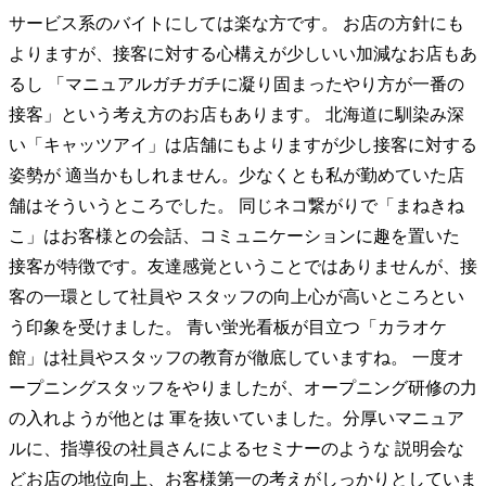
サービス系のバイトにしては楽な方です。 お店の方針にも
よりますが、接客に対する心構えが少しいい加減なお店もあ
るし 「マニュアルガチガチに凝り固まったやり方が一番の
接客」という考え方のお店もあります。 北海道に馴染み深
い「キャッツアイ」は店舗にもよりますが少し接客に対する
姿勢が 適当かもしれません。少なくとも私が勤めていた店
舗はそういうところでした。 同じネコ繋がりで「まねきね
こ」はお客様との会話、コミュニケーションに趣を置いた
接客が特徴です。友達感覚ということではありませんが、接
客の一環として社員や スタッフの向上心が高いところとい
う印象を受けました。 青い蛍光看板が目立つ「カラオケ
館」は社員やスタッフの教育が徹底していますね。 一度オ
ープニングスタッフをやりましたが、オープニング研修の力
の入れようが他とは 軍を抜いていました。分厚いマニュア
ルに、指導役の社員さんによるセミナーのような 説明会な
どお店の地位向上、お客様第一の考えがしっかりとしていま