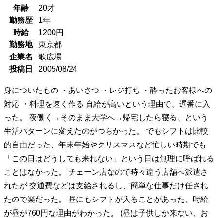
年齢
20
才
勤務歴
1年
時給
1200
円
勤務地
東京都
企業名
歌広場
投稿日
2005/08/24
身についたもの ・あいさつ ・レジ打ち ・酔ったお客様への
対応 ・料理を速く作る 自給が高いという理由で、遅番に入
った。 夜働く→そのまま大学へ→帰宅したら寝る、という
生活パターンに変えたのがつらかった。 でもシフトは比較
的自由だった、年末年始やクリスマスなど忙しい時期でも
「この日はどうしても来れない」という日は無理に呼ばれる
ことはなかった。 チェーン店なので時々違う店舗へ派遣さ
れたが 交通費などは支給されるし、簡単な仕事だけ任され
たので楽だった。 昼にもシフトが入ることがあった、時給
が昼が760円な理由がわかった。 (昼は子供しか来ない、お