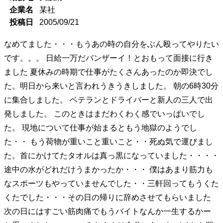
企業名
某社
投稿日
2005/09/21
なめてました・・・もうあの時の自分をぶん殴ってやりたい
です。。。 日給一万だバンザーイ！とおもって面接に行き
ました 夏休みの時期で仕事がたくさんあったのか即決でし
た。明日から来いと言われうきうきしました。 朝の6時30分
に集合しました。 ベテランとドライバーと新人の三人で出
発しました。 このときはまだわくわく感でいっぱいでし
た。 現地について仕事が始まるともう地獄のようでし
た・・ もう荷物が重いこと重いこと・・死ぬ気で運びまし
た。首にかけてたタオルは真っ黒になっていました・・・・
途中の水がどれだけうまかったか・・・ 僕はあまり筋力も
なスポーツもやっていませんでした・・三軒回ってもうくた
くたでした・・・その日の帰りに辞めさせてもらいました
次の日にはすごい筋肉痛でもうバイトなんか一生するかー