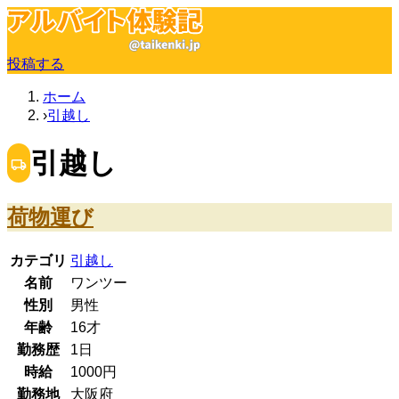
投稿する
ホーム
引越し
引越し
荷物運び
カテゴリ
引越し
名前
ワンツー
性別
男性
年齢
16
才
勤務歴
1日
時給
1000
円
勤務地
大阪府