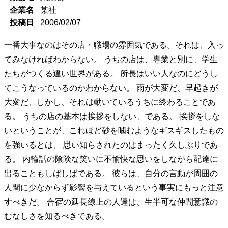
企業名
某社
投稿日
2006/02/07
一番大事なのはその店・職場の雰囲気である。それは、入っ
てみなければわからない。 うちの店は、専業と別に、学生
たちがつくる違い世界がある。 所長はいい人なのにどうし
てこうなっているのかわからない。 雨が大変だ、早起きが
大変だ、しかし、それは動いているうちに終わることであ
る。 うちの店の基本は挨拶をしない、である。 挨拶をしな
いということが、これほど砂を噛むようなギスギスしたもの
を強いるとは、 思い知らされたのはまったく久しぶりであ
る。 内輪話の陰険な笑いに不愉快な思いをしながら配達に
出ることもしばしばである。 彼らは、自分の言動が周囲の
人間に少なからず影響を与えているという事実にもっと注意
すべきだ。 合宿の延長線上の人達は、生半可な仲間意識の
むなしさを知るべきである。