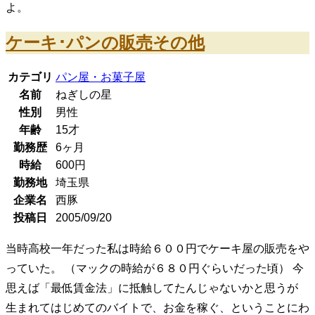
よ。
ケーキ･パンの販売その他
カテゴリ
パン屋・お菓子屋
名前
ねぎしの星
性別
男性
年齢
15
才
勤務歴
6ヶ月
時給
600
円
勤務地
埼玉県
企業名
西豚
投稿日
2005/09/20
当時高校一年だった私は時給６００円でケーキ屋の販売をや
っていた。 （マックの時給が６８０円ぐらいだった頃） 今
思えば「最低賃金法」に抵触してたんじゃないかと思うが
生まれてはじめてのバイトで、お金を稼ぐ、ということにわ