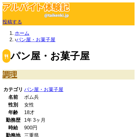
投稿する
ホーム
パン屋・お菓子屋
パン屋・お菓子屋
調理
カテゴリ
パン屋・お菓子屋
名前
ボム兵
性別
女性
年齢
18
才
勤務歴
1年
3ヶ月
時給
900
円
勤務地
三重県