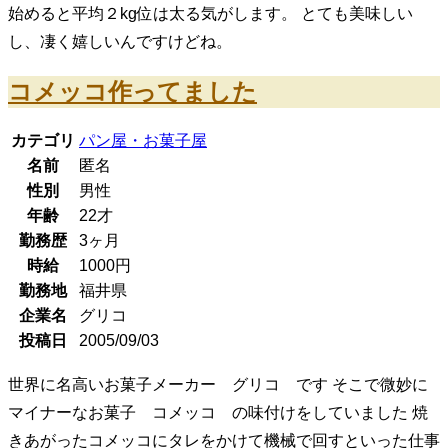
始めると平均２kg位は太る気がします。 とても美味しい
し、凄く嬉しいんですけどね。
コメッコ作ってました
カテゴリ
パン屋・お菓子屋
名前
匿名
性別
男性
年齢
22
才
勤務歴
3ヶ月
時給
1000
円
勤務地
福井県
企業名
グリコ
投稿日
2005/09/03
世界に名高いお菓子メーカー グリコ です そこで微妙に
マイナーなお菓子 コメッコ の味付けをしていました 焼
きあがったコメッコにタレをかけて機械で回すといった仕事