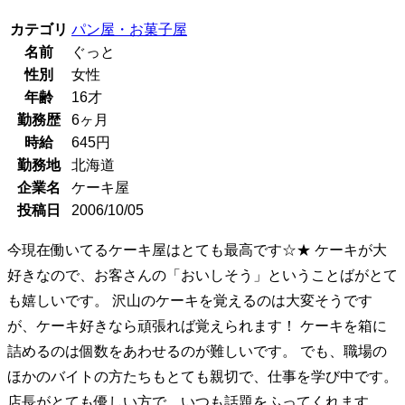
カテゴリ
パン屋・お菓子屋
名前
ぐっと
性別
女性
年齢
16
才
勤務歴
6ヶ月
時給
645
円
勤務地
北海道
企業名
ケーキ屋
投稿日
2006/10/05
今現在働いてるケーキ屋はとても最高です☆★ ケーキが大
好きなので、お客さんの「おいしそう」ということばがとて
も嬉しいです。 沢山のケーキを覚えるのは大変そうです
が、ケーキ好きなら頑張れば覚えられます！ ケーキを箱に
詰めるのは個数をあわせるのが難しいです。 でも、職場の
ほかのバイトの方たちもとても親切で、仕事を学び中です。
店長がとても優しい方で、いつも話題をふってくれます。