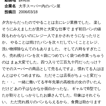
勤務地
静岡県
企業名
大手スーパー内のパン屋
投稿日
2006/03/18
夕方からだったのでやることは主にレジ業務でした。 楽し
そうにみえましたが意外と大変な仕事で まず初日パンの値
段もわからないのにレジ一人でまかされそうになったりと
か。 やることは焼けたパンを次々だしていくこととレジ、
洗い物掃除なんてのもありました。 そして八時をすぎたこ
ろ、売れ残りパンを次々袋につめていく袋つめ作業っちゅう
のは まぁ大変でした。四つ入りで三百九十円だったっけ？
でそのスーパーの商品として売るんですよ。慣れてる人はほ
んとはやくつめますね。 ただそこは店長がちょっと変だっ
た・・。 一緒に働いてる半年先輩の高校生の女の子いたん
だけど あの子はなかなか面白かったな。 ギャルでB型でし
たが割りとしっかりしたお嬢さんでした。印象はそれぐら
い。 ただ売れ残りのパンもらえるから、食費は助かります