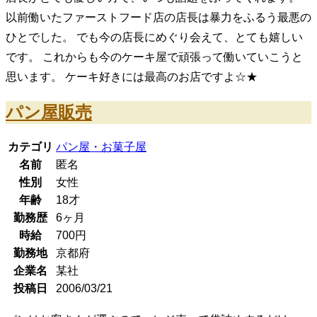
以前働いたファーストフード店の店長は暴力をふるう最悪の
ひとでした。 でも今の店長にめぐり会えて、とても嬉しい
です。 これからも今のケーキ屋で頑張って働いていこうと
思います。 ケーキ好きには最高のお店ですよ☆★
パン屋販売
カテゴリ
パン屋・お菓子屋
名前
匿名
性別
女性
年齢
18
才
勤務歴
6ヶ月
時給
700
円
勤務地
京都府
企業名
某社
投稿日
2006/03/21