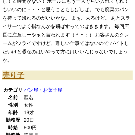
してる時間がない！ ホールにもう一人ぐらい入れてくれて
もいいのに・・・と思うこともしばしば。 でも廃棄のパン
を持って帰れるのがいいかな。 まぁ、太るけど。 あとスラ
イサーでよく指なんかを飛ばすってのはききます。 毎回店
長に注意しーやぁと言われます（＾＾；） お客さんのクレ
ームがツライですけど、難しい仕事ではないので バイトし
たいけど暇なのはいやって方にはいいんじゃないでしょう
か。
売り子
カテゴリ
パン屋・お菓子屋
名前
匿名
性別
女性
年齢
18
才
勤務歴
20日
時給
800
円