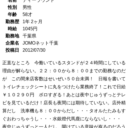
名前
ディーラウンド
性別
男性
年齢
58
才
勤務歴
1年
2ヶ月
時給
1045
円
勤務地
千葉県
企業名
JOMOネット千葉
投稿日
2012/07/30
正直なところ 今働いているスタンドが２４時間にしている
理由が解らない。２２：００から８：００までの勤務なのだ
が この間来店客数はせいぜい５０台未満！ 日報を書いて
トイレチェックシートに丸をつけたら業務終了！これで日給
￥１０２９０円 ボロすぎる！あとは夜中じゅうずっとテレ
ビを見ているだけ！店長も夜間には期待していない。店外精
算だし 洗車機も８：００からだし・・・タオルたたみもす
ぐおわっちゃうし・・・水銀燈代馬鹿にならないし・・・
夜中じゅうずっと一人だし 開けている意味が有るのだろう