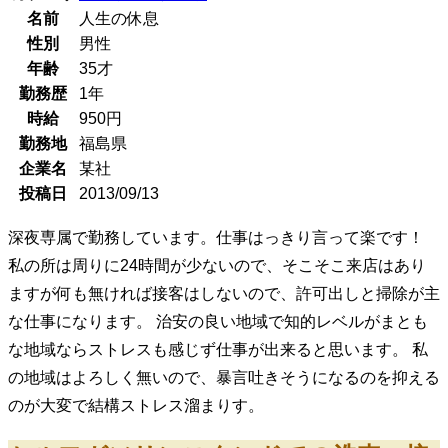
名前
人生の休息
性別
男性
年齢
35
才
勤務歴
1年
時給
950
円
勤務地
福島県
企業名
某社
投稿日
2013/09/13
深夜専属で勤務しています。仕事はっきり言って楽です！
私の所は周りに24時間が少ないので、そこそこ来店はあり
ますが何も無ければ接客はしないので、許可出しと掃除が主
な仕事になります。 治安の良い地域で知的レベルがまとも
な地域ならストレスも感じず仕事が出来ると思います。 私
の地域はよろしく無いので、暴言吐きそうになるのを抑える
のが大変で結構ストレス溜まりす。