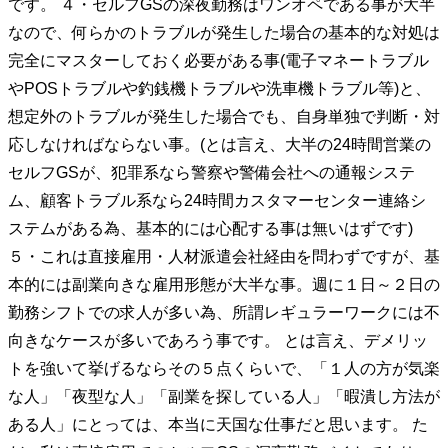
です。 ４・セルフGSの深夜勤務はワンオペである事が大半
なので、何らかのトラブルが発生した場合の基本的な対処は
完全にマスターしておく必要がある事(電子マネートラブル
やPOSトラブルや釣銭機トラブルや洗車機トラブル等)と、
想定外のトラブルが発生した場合でも、自身単独で判断・対
応しなければならない事。(とは言え、大半の24時間営業の
セルフGSが、犯罪系なら警察や警備会社への通報システ
ム、顧客トラブル系なら24時間カスタマーセンター連絡シ
ステムがある為、基本的には心配する事は無いはずです)
５・これは直接雇用・人材派遣会社経由を問わずですが、基
本的には副業向きな雇用形態が大半な事。週に１日～２日の
勤務シフトでの求人が多い為、所謂レギュラーワークには不
向きなケースが多いであろう事です。 とは言え、デメリッ
トを強いて挙げるならその５点くらいで、「１人の方が気楽
な人」「夜型な人」「副業を探している人」「暇潰し方法が
ある人」にとっては、本当に天国な仕事だと思います。 た