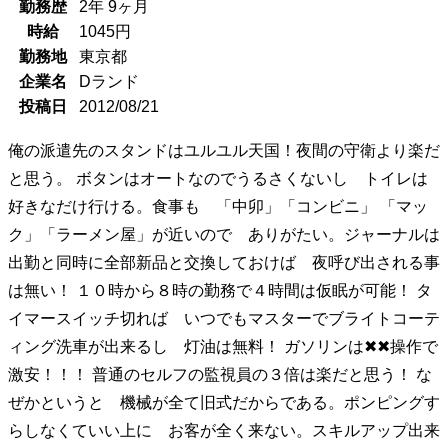
勤務歴
2年
9ヶ月
時給
1045
円
勤務地
東京都
企業名
Dランド
投稿日
2012/08/21
俺の派遣先のスタンドはユルユル天国！夜間の守衛より楽だ
と思う。 ボタンはオートなのでうるさくないし トイレは
好きなだけ行ける。食事も 「中卯」「コンビニ」 「マッ
ク」「ラーメン屋」が近いので ありがたい。ジャーナルは
出勤と同時に全部新品と交換しておけば 夜呼び出される事
は無い！ １０時から８時の勤務で４時間は仮眠が可能！ タ
イマースイッチ切れば いつでもマスターでブライトコーテ
ィング洗車が出来るし 灯油は無料！ ガソリンは✖✖操作で
激安！！！ 普通のセルフの監視員の３倍は楽だと思う！ な
ぜかというと 機械が全て旧式だからである。ポンピングす
らしなくていい上に お客が全く来ない。スキルアップ出来