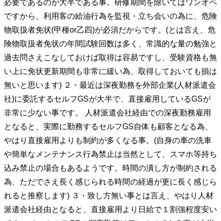
必要であるのが大半である事。研修期間を除いてはワンオペ
ですから、利用客の給油行為を監視・立ち会いの為に、危険
物取扱者免状(甲種or乙四)が必須だからです。(とは言え、危
険物取扱者免状の年間試験回数は多く、常識的な量の勉強と
過去問さえこなしておけば取得は容易ですし、受験資格も無
い上に免状更新期間も非常に緩い為、取得しておいても損は
無いと思います) ２・最近は深夜勤務を外部企業(人材派遣会
社)に委託するセルフGSが大半で、直接雇用しているGSが
非常に少ない事です。 人材派遣会社経由での深夜勤務雇用
となると、実際に勤務するセルフGS自体も顧客となる為、
やはり直接雇用よりも制約が多くなる事。(自身の車の洗車
や簡単なメンテナンス行為禁止は当然として、スマホ等持ち
込み禁止の場合もあるようです。時間の潰し方が制約される
為、ただでさえ長く感じられる時間の経過が更に長く感じら
れると推察します) ３・致し方無い事とは言え、やはり人材
派遣会社経由となると、直接雇用より日給で１割強程度安い