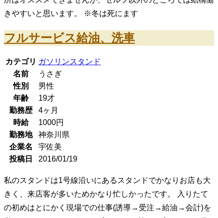
きやすいと思います。 ※冬は死にます
フルサービス給油、洗車
カテゴリ
ガソリンスタンド
名前
うさぎ
性別
男性
年齢
19
才
勤務歴
4ヶ月
時給
1000
円
勤務地
神奈川県
企業名
宇佐美
投稿日
2016/01/19
私のスタンドは1号線沿いにあるスタンドでかなりお店も大
きく、来店客が多いためかなり忙しかったです。 入りたて
の初めはとにかく現場での仕事(誘導→受注→給油→会計)を