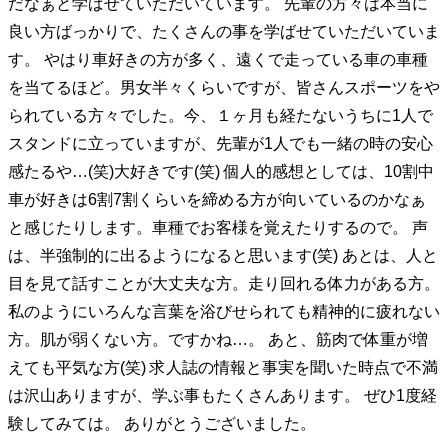
だなぁと学ばせていただいています。 先輩の方々は本当に
良い方ばっかりで、たくさんの事を学ばせていただいていま
す。 やはり車好きの方が多く、遠くで走っている車の車種
を当てるほど。男女半々くらいですが、皆さんスポーツをや
られている方々でした。今、１ヶ月も経たないうちに1人で
スタンドに立っていますが、先輩が1人でも一緒の時の安心
感たるや…(笑)大好きです(笑) 個人的感想としては、10割中
車が好きは6割7割くらいを締める方が向いているのかなぁ
と感じたりします。車種でお客様を覚えたりするので。 声
は、半強制的に出るようになると思います(笑) あとは、人と
目を見て話すことが大丈夫な方。走り回れる体力がある方。
私のようにいろんな言葉を浴びせられても精神的に疲れない
方。肌が弱くない方。ですかね…。 あと、筋肉で体重が増
えても平気な方(笑) 求人誌の情報と事実を聞いた時点で不満
は沢山ありますが、学ぶ事もたくさんあります。 ぜひ1度経
験してみては。 ありがとうございました。