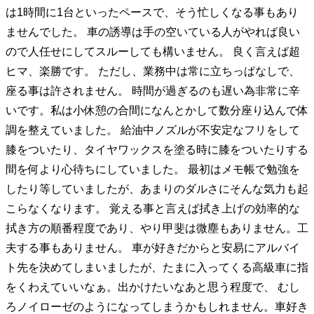
は1時間に1台といったペースで、そう忙しくなる事もあり
ませんでした。 車の誘導は手の空いている人がやれば良い
ので人任せにしてスルーしても構いません。 良く言えば超
ヒマ、楽勝です。 ただし、業務中は常に立ちっぱなしで、
座る事は許されません。 時間が過ぎるのも遅い為非常に辛
いです。私は小休憩の合間になんとかして数分座り込んで体
調を整えていました。 給油中ノズルが不安定なフリをして
膝をついたり、タイヤワックスを塗る時に膝をついたりする
間を何より心待ちにしていました。 最初はメモ帳で勉強を
したり等していましたが、あまりのダルさにそんな気力も起
こらなくなります。 覚える事と言えば拭き上げの効率的な
拭き方の順番程度であり、やり甲斐は微塵もありません。工
夫する事もありません。 車が好きだからと安易にアルバイ
ト先を決めてしまいましたが、たまに入ってくる高級車に指
をくわえていいなぁ。出かけたいなあと思う程度で、 むし
ろノイローゼのようになってしまうかもしれません。車好き