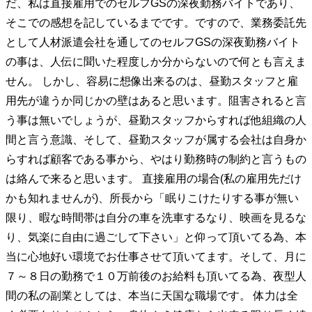
だ、私は直接雇用でのセルフGSの深夜勤務バイトであり、
そこでの感想を記しているまでです。ですので、業務委託先
として人材派遣会社を通してのセルフGSの深夜勤務バイト
の事は、人伝に聞いた程度しか分からないので何とも言えま
せん。 しかし、容易に想像出来るのは、昼勤スタッフと雇
用先が違うか同じかの壁はあると思います。阻害されると言
う事は無いでしょうが、昼勤スタッフからすれば他組織の人
間と言う意識、そして、昼勤スタッフが属する会社は自身か
らすれば顧客である事から、やはり勤務時の制約と言うもの
は絡んで来ると思います。 直接雇用の場合(私の雇用先だけ
かも知れませんが)、所長から「眠りこけたりする事が無い
限り、暇な時間帯は自分の車を洗車するなり、映画を見るな
り、気楽に自由に過ごして下さい」と仰って頂いてる為、本
当に心地好い環境でお仕事させて頂いてます。そして、月に
７～８日の勤務で１０万前後のお給料も頂いてる為、夜型人
間の私の副業としては、本当に天国な職場です。 体力は全