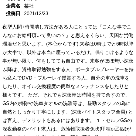
企業名
某社
投稿日
2021/12/23
夜型人間+時間潰し方法がある人にとっては「こんな事でこ
んなにお給料頂いて良いの？」と思えるくらい、天国な労働
環境だと思います。(本心からです) 来客は0時までと6時以降
が大半で、以外は本当に座っているだけ。眠りこけるような
事が無い限り、何をしてても自由です。来客がほぼ無い深夜
以降は、資格取得勉強をする人、ポータブルプレーヤーを持
ち込んでDVD・ブルーレイ鑑賞する人、自分の車の洗車を
したり、オイル交換程度の簡単なメンテナンスをしたりと
様々です。 ただ、それでも深夜帯は時間を持て余すので、
GS内の掃除や洗車タオルの洗濯等は、昼勤スタッフの為に
自然としっかり丁寧にします。(深夜バイトスタッフ全員) と
は言え、デメリットもあるにはあります。 １・セルフGSの
深夜勤務のバイト求人は、危険物取扱者免状(甲種or乙四)が