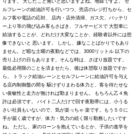
ります。 大したこと無いと思いますよね。地獄ですよ。 セ
ルフレーンの給油許可を行いつつ、売店のレジ打ちから、セ
ルフ客や電話の応対、 店内・店外清掃、ガス欠、バッテリ
ー上り等の飛び込み客もさばき、フルサービスで 大型車に
給油することが、どれだけ大変なことか、経験者以外には想
像できないと 思います。 しかし、嫌なことばかりでもあり
ません。ど暇な土曜の夜勤などでは、3000リットル 以下の
売り上げの日もあります。そんな時は、さぼり放題です。
最低必用限のことを済ませたら、後は休憩取り放題ですか
ら。 トラック給油レーンとセルフレーンに給油許可を与え
る店内制御盤の間を 駆けずりまわる体力と、客を待たせな
い俊敏性と走力が無ければ勤まりません。 もちろん乙４免
許は必須です。 バイト二人だけで回す夜勤帯には、小うる
さい社員もいないので、気が楽っちゃ 楽です。もう５０に
手が届く歳ですが、体力・気力の続く限り勤務したいです
ね。 ただし、家のローンを抱えているとか、子供の進学を