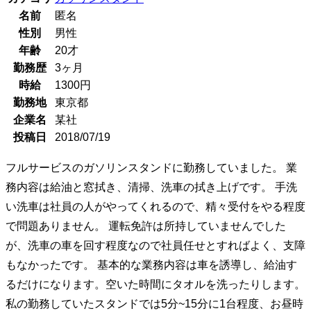
名前
匿名
性別
男性
年齢
20
才
勤務歴
3ヶ月
時給
1300
円
勤務地
東京都
企業名
某社
投稿日
2018/07/19
フルサービスのガソリンスタンドに勤務していました。 業
務内容は給油と窓拭き、清掃、洗車の拭き上げです。 手洗
い洗車は社員の人がやってくれるので、精々受付をやる程度
で問題ありません。 運転免許は所持していませんでした
が、洗車の車を回す程度なので社員任せとすればよく、支障
もなかったです。 基本的な業務内容は車を誘導し、給油す
るだけになります。空いた時間にタオルを洗ったりします。
私の勤務していたスタンドでは5分~15分に1台程度、お昼時