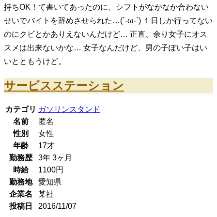
持ちOK！て書いてあったのに、シフトがなかなか合わない
せいでバイトを辞めさせられた…(´-ω-`) １日しか行ってない
のにクビとかありえないんだけど… 正直、余り女子にオス
スメは出来ないかな… 女子なんだけど、男の子ぽい子はい
いとともうけど。
サービスステーション
カテゴリ
ガソリンスタンド
名前
匿名
性別
女性
年齢
17
才
勤務歴
3年
3ヶ月
時給
1100
円
勤務地
愛知県
企業名
某社
投稿日
2016/11/07