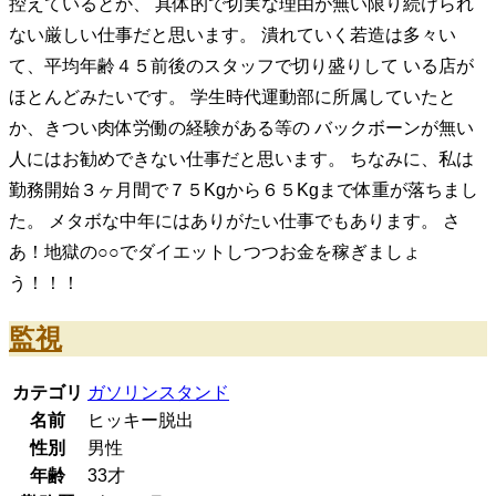
控えているとか、 具体的で切実な理由が無い限り続けられ
ない厳しい仕事だと思います。 潰れていく若造は多々い
て、平均年齢４５前後のスタッフで切り盛りして いる店が
ほとんどみたいです。 学生時代運動部に所属していたと
か、きつい肉体労働の経験がある等の バックボーンが無い
人にはお勧めできない仕事だと思います。 ちなみに、私は
勤務開始３ヶ月間で７５Kgから６５Kgまで体重が落ちまし
た。 メタボな中年にはありがたい仕事でもあります。 さ
あ！地獄の○○でダイエットしつつお金を稼ぎましょ
う！！！
監視
カテゴリ
ガソリンスタンド
名前
ヒッキー脱出
性別
男性
年齢
33
才