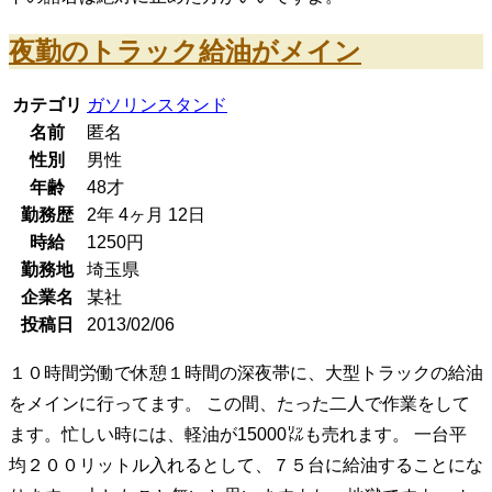
夜勤のトラック給油がメイン
カテゴリ
ガソリンスタンド
名前
匿名
性別
男性
年齢
48
才
勤務歴
2年
4ヶ月
12日
時給
1250
円
勤務地
埼玉県
企業名
某社
投稿日
2013/02/06
１０時間労働で休憩１時間の深夜帯に、大型トラックの給油
をメインに行ってます。 この間、たった二人で作業をして
ます。忙しい時には、軽油が15000㍑も売れます。 一台平
均２００リットル入れるとして、７５台に給油することにな