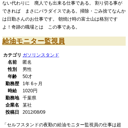
ない代わりに 廃人でも出来る仕事である。 割り切る事が
できれば まさにパラダイスである。掃除・ごみ捨てなんか
は日勤さんのお仕事です。 朝焼け時の富士山は格別です
よ！奇跡の職場とは この事である。
給油モニター監視員
カテゴリ
ガソリンスタンド
名前
匿名
性別
男性
年齢
50
才
勤務歴
1年
6ヶ月
時給
1020
円
勤務地
千葉県
企業名
某社
投稿日
2012/08/09
「セルフスタンドの夜勤の給油モニター監視員の仕事は超