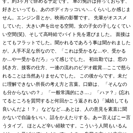
す。約3ヶ月で辞める予定です。 車の免許は持っておらず、
好きといっても、あのボディカッコいい…くらいしか感じま
せん。エンジン音とか。映画の影響です。 先輩がオススメ
していた、大きい声を出せる空間。女の子女の子しなくてい
い空間(笑)、そして高時給でバイト先を選びました。 面接は
とてもフラットでした。聞かれるであろう事は聞かれました
が。人手不足な所なので、「これは受かるな…や、受かる
か…やー受かるだろ」って感じでした。 初出勤では、窓の
拭き方、接客の仕方、一連の流れのビデオ鑑賞…ここで怒ら
れることは当然ありませんでした。 この後からです。未だ
に理解できない所長の考え方と言葉。口癖は、 「そんなの
も分からないの？」 「一般常識的にさ…」 「ハァ？」(忘れ
てるところを質問すると何回かこう返される) 「減給しても
良いんだよ！？」 などなど…あとは、人の意見を素直に聞
かないで自論をいい、話をかえたりする。あー言えばこー言
うタイプ。 ほとんど辛い経験です。こういう人間もいるん