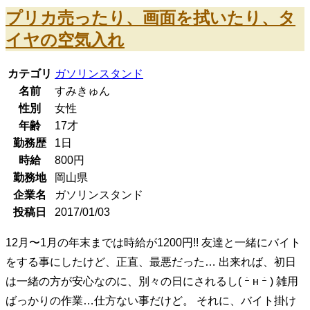
プリカ売ったり、画面を拭いたり、タ
イヤの空気入れ
カテゴリ
ガソリンスタンド
名前
すみきゅん
性別
女性
年齢
17
才
勤務歴
1日
時給
800
円
勤務地
岡山県
企業名
ガソリンスタンド
投稿日
2017/01/03
12月〜1月の年末までは時給が1200円!! 友達と一緒にバイト
をする事にしたけど、正直、最悪だった… 出来れば、初日
は一緒の方が安心なのに、別々の日にされるし( ｰ̀ н ｰ́ ) 雑用
ばっかりの作業…仕方ない事だけど。 それに、バイト掛け