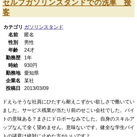
セルフガソリンスタンドでの洗車 接
客
カテゴリ
ガソリンスタンド
名前
匿名
性別
男性
年齢
24
才
勤務歴
1年
時給
930
円
勤務地
愛知県
企業名
某社
投稿日
2013/03/09
ドえらそうな社員にひたすら耐えこずかい欲しさで働いてい
ました。サービス残業が当たり前のせこい会社でした。バイ
トの意味ある？まさにドロボーなみでした。自身のスキルア
ップなんて全く望めません。意味ないです。健全な学生バイ
トの諸君は絶対に止めた方がいいですよ。