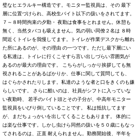
璧なヒエラルキー構造です。モニター監視員は、その 最下
層に位置づけられ、高校生バイト以下の扱いをされてます。
７～８時間拘束の夕勤・ 夜勤は食事をとれません。休憩も
無く、当然タバコも吸えません。気の弱い同僚２名は ８時
間近くトイレを我慢してます。トイレが作業デスクから離れ
た所にあるのが、その理由 の一つです。ただし最下層にい
る私達は、トイレに行くこそすら言い出しづらい雰囲気が
あるのが最大の理由です。 こちらがしっかり挨拶しても無
視されることがあるばかりか、仕事に関して質問しても、
はぐらかされたりします。私達のような者と口をきくのも嫌
らしいです。 さらに酷いのは、社員がシフトに入っていな
い夜勤時、 若手のバイト頭とその子分が、中高年モニター
監視員をいびり倒していることです。 私は抵抗してます
が、まだちょっかいを出してくることもあります。 体的に
は楽な仕事です。しかし虫けら同然の扱いを５０歳にもなっ
てされるのは、正直 耐えられません。勤務開始後、半年を