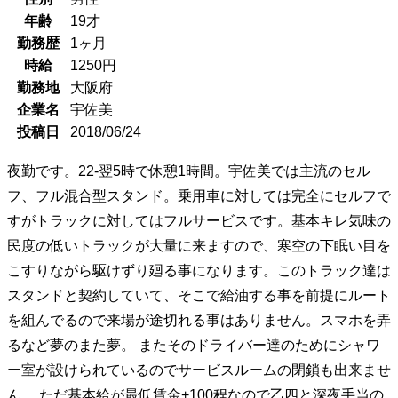
年齢
19
才
勤務歴
1ヶ月
時給
1250
円
勤務地
大阪府
企業名
宇佐美
投稿日
2018/06/24
夜勤です。22-翌5時で休憩1時間。宇佐美では主流のセル
フ、フル混合型スタンド。乗用車に対しては完全にセルフで
すがトラックに対してはフルサービスです。基本キレ気味の
民度の低いトラックが大量に来ますので、寒空の下眠い目を
こすりながら駆けずり廻る事になります。このトラック達は
スタンドと契約していて、そこで給油する事を前提にルート
を組んでるので来場が途切れる事はありません。スマホを弄
るなど夢のまた夢。 またそのドライバー達のためにシャワ
ー室が設けられているのでサービスルームの閉鎖も出来ませ
ん。 ただ基本給が最低賃金+100程なので乙四と深夜手当の