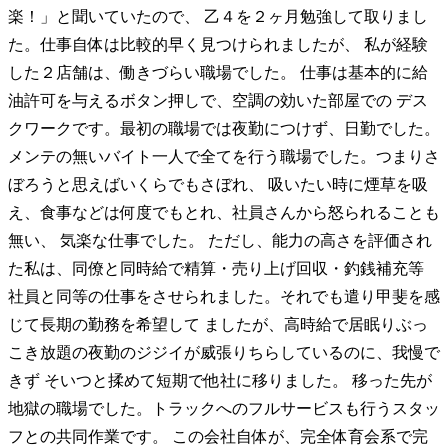
楽！」と聞いていたので、 乙４を２ヶ月勉強して取りまし
た。仕事自体は比較的早く見つけられましたが、 私が経験
した２店舗は、働きづらい職場でした。 仕事は基本的に給
油許可を与えるボタン押しで、空調の効いた部屋での デス
クワークです。最初の職場では夜勤につけず、日勤でした。
メンテの無いバイト一人で全てを行う職場でした。つまりさ
ぼろうと思えばいくらでもさぼれ、 吸いたい時に煙草を吸
え、食事などは何度でもとれ、社員さんから怒られることも
無い、 気楽な仕事でした。 ただし、能力の高さを評価され
た私は、同僚と同時給で精算・売り上げ回収・釣銭補充等
社員と同等の仕事をさせられました。それでも遣り甲斐を感
じて長期の勤務を希望して ましたが、高時給で居眠りぶっ
こき放題の夜勤のジジイが威張りちらしているのに、我慢で
きず そいつと揉めて短期で他社に移りました。 移った先が
地獄の職場でした。トラックへのフルサービスも行うスタッ
フとの共同作業です。 この会社自体が、完全体育会系で完